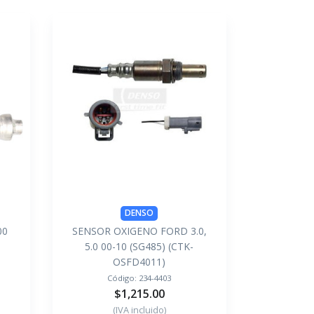
DENSO
00
SENSOR OXIGENO FORD 3.0,
5.0 00-10 (SG485) (CTK-
OSFD4011)
Código:
234-4403
$1,215.00
(IVA incluido)