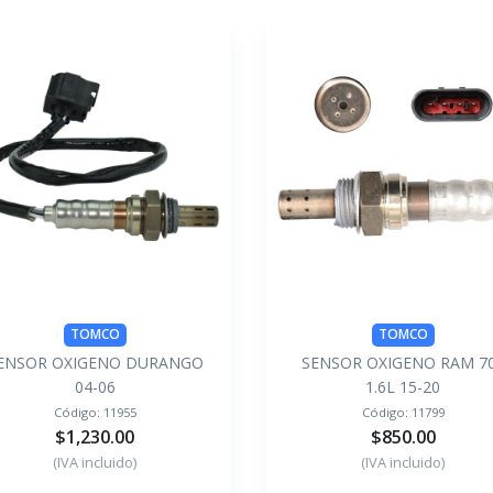
TOMCO
TOMCO
ENSOR OXIGENO DURANGO
SENSOR OXIGENO RAM 7
04-06
1.6L 15-20
Código:
11955
Código:
11799
$1,230.00
$850.00
(IVA incluido)
(IVA incluido)