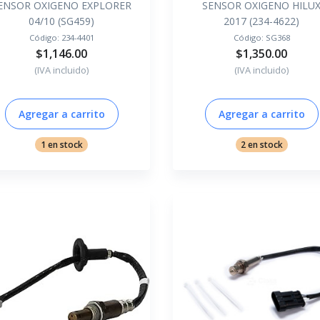
ENSOR OXIGENO EXPLORER
SENSOR OXIGENO HILU
04/10 (SG459)
2017 (234-4622)
Código:
234-4401
Código:
SG368
$1,146.00
$1,350.00
(IVA incluido)
(IVA incluido)
Agregar a carrito
Agregar a carrito
1 en stock
2 en stock