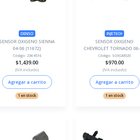
DENSO
INJETECH
SENSOR OXIGENO SIENNA
SENSOR OXIGENO
04-06 (11672)
CHEVROLET TORNADO 06-
Código:
234-4516
Código:
SOXGM020
$1,439.00
$970.00
(IVA incluido)
(IVA incluido)
Agregar a carrito
Agregar a carrito
1 en stock
1 en stock