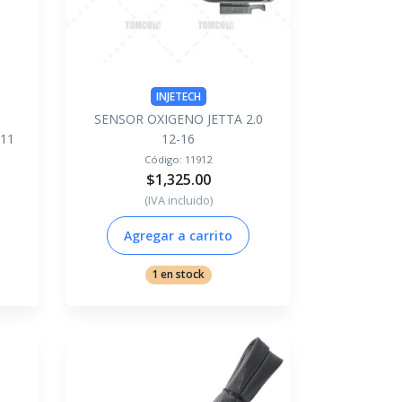
INJETECH
SENSOR OXIGENO JETTA 2.0
11
12-16
Código:
11912
$1,325.00
(IVA incluido)
Agregar a carrito
1 en stock