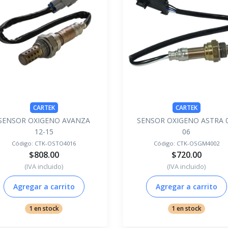
CARTEK
CARTEK
SENSOR OXIGENO AVANZA
SENSOR OXIGENO ASTRA 0
12-15
06
Código:
CTK-OSTO4016
Código:
CTK-OSGM4002
$808.00
$720.00
(IVA incluido)
(IVA incluido)
Agregar a carrito
Agregar a carrito
1 en stock
1 en stock