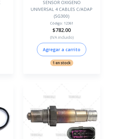
X
SENSOR OXIGENO
UNIVERSAL 4 CABLES C/ADAP
(SG300)
Código:
12361
$782.00
(IVA incluido)
Agregar a carrito
1 en stock