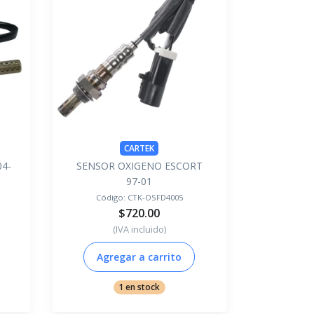
CARTEK
4-
SENSOR OXIGENO ESCORT
97-01
Código:
CTK-OSFD4005
$720.00
(IVA incluido)
Agregar a carrito
1 en stock