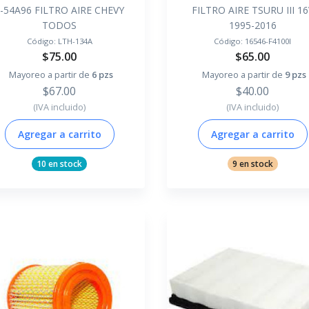
-54A96 FILTRO AIRE CHEVY
FILTRO AIRE TSURU III 16
TODOS
1995-2016
Código:
LTH-134A
Código:
16546-F4100I
$75.00
$65.00
Mayoreo a partir de
6 pzs
Mayoreo a partir de
9 pzs
$67.00
$40.00
(IVA incluido)
(IVA incluido)
Agregar a carrito
Agregar a carrito
10 en stock
9 en stock