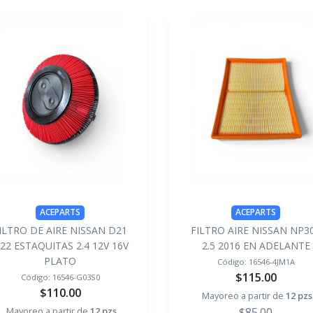
ACEPARTS
ACEPARTS
ILTRO DE AIRE NISSAN D21
FILTRO AIRE NISSAN NP3
22 ESTAQUITAS 2.4 12V 16V
2.5 2016 EN ADELANTE
PLATO
Código:
16546-4JM1A
$115.00
Código:
16546-G03S0
$110.00
Mayoreo a partir de
12 pzs
Mayoreo a partir de
12 pzs
$85.00