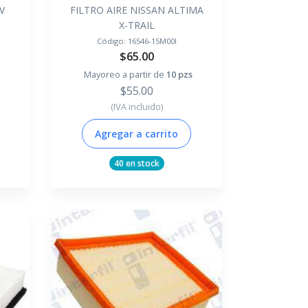
V
FILTRO AIRE NISSAN ALTIMA
X-TRAIL
Código:
16546-15M00I
$65.00
Mayoreo a partir de
10 pzs
$55.00
(IVA incluido)
Agregar a carrito
40 en stock