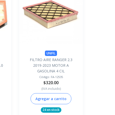
UNIFIL
FILTRO AIRE RANGER 2.3
.0
2019-2023 MOTOR A
GASOLINA 4 CIL
Código:
FA-12535
$320.00
(IVA incluido)
Agregar a carrito
24 en stock