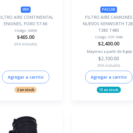
WIX
PACCAR
FILTRO AIRE CONTINENTAL
FILTRO AIRE CAMIONES
ENGINES, FORD 57-66
NUEVOS KENWORTH T28
T380 T480
Código:
42050
$465.00
Código:
D37-1046
$2,400.00
(IVA incluido)
Mayoreo a partir de
5 pzs
$2,100.00
(IVA incluido)
Agregar a carrito
Agregar a carrito
2 en stock
15 en stock