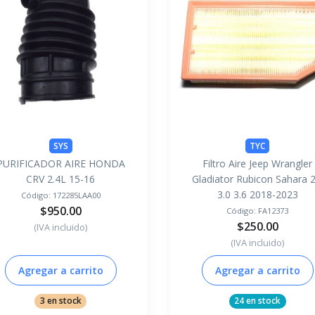
SYS
TYC
PURIFICADOR AIRE HONDA
Filtro Aire Jeep Wrangler
CRV 2.4L 15-16
Gladiator Rubicon Sahara 2
3.0 3.6 2018-2023
Código:
172285LAA00
$950.00
Código:
FA12373
$250.00
(IVA incluido)
(IVA incluido)
Agregar a carrito
Agregar a carrito
3 en stock
24 en stock