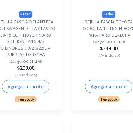
Radec
Radec
REJILLA FASCIA DELANTERA
REJILLA FASCIA TOYOTA
OLKSWAGEN JETTA CLASICO
COROLLA 14-16 SIN HOY
08-15 CON HOYO P/FARO
PARA FARO DERECHA
EDITION L4/L5 4/5
Código:
003-3004-20
CILINDROS 1.9/2.0/2.5L 4
$339.00
PUERTAS DERECHA
(IVA incluido)
Código:
003-3112-08
$200.00
(IVA incluido)
Agregar a carrito
Agregar a carrito
1 en stock
1 en stock