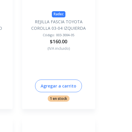
Radec
REJILLA FASCIA TOYOTA
O
COROLLA 03-04 IZQUIERDA
Código:
003-3004-05
$160.00
(IVA incluido)
Agregar a carrito
1 en stock