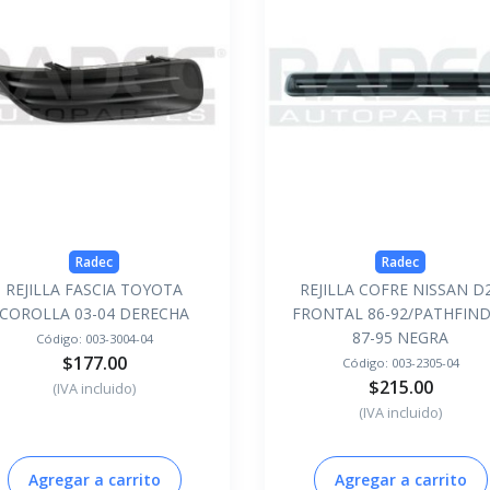
Radec
Radec
REJILLA FASCIA TOYOTA
REJILLA COFRE NISSAN D
COROLLA 03-04 DERECHA
FRONTAL 86-92/PATHFIN
87-95 NEGRA
Código:
003-3004-04
$177.00
Código:
003-2305-04
$215.00
(IVA incluido)
(IVA incluido)
Agregar a carrito
Agregar a carrito