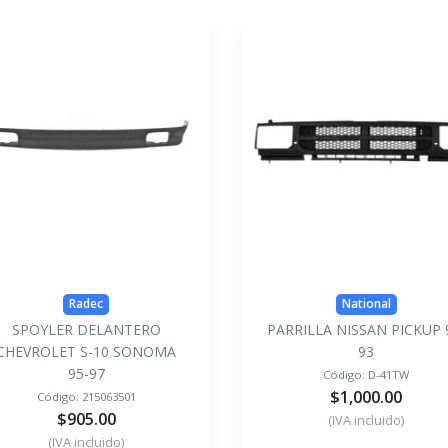
Radec
National
SPOYLER DELANTERO
PARRILLA NISSAN PICKUP 
CHEVROLET S-10 SONOMA
93
95-97
Código:
D-41TW
$1,000.00
Código:
215063501
$905.00
(IVA incluido)
(IVA incluido)