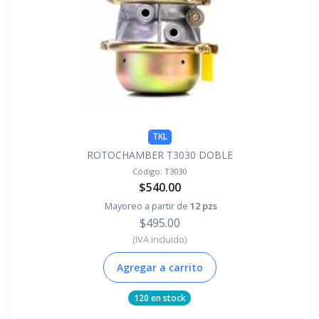
TKL
ROTOCHAMBER T3030 DOBLE
Código:
T3030
$540.00
Mayoreo a partir de
12 pzs
$495.00
(IVA incluido)
Agregar a carrito
120 en stock