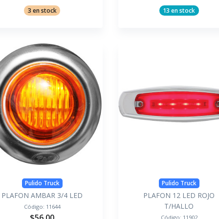
3 en stock
13 en stock
Pulido Truck
Pulido Truck
PLAFON AMBAR 3/4 LED
PLAFON 12 LED ROJO
T/HALLO
Código:
11644
$56.00
Código:
11902