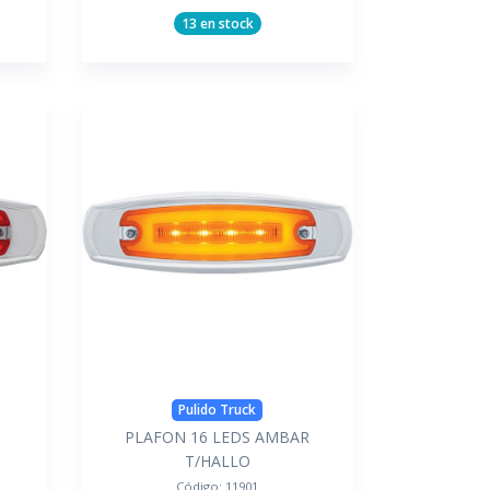
13 en stock
Pulido Truck
PLAFON 16 LEDS AMBAR
T/HALLO
Código:
11901