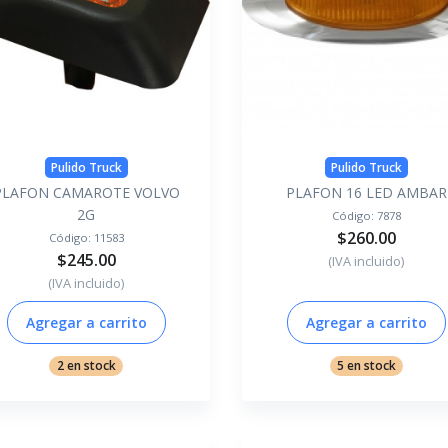
Pulido Truck
Pulido Truck
PLAFON CAMAROTE VOLVO
PLAFON 16 LED AMBAR
2G
Código:
7878
$260.00
Código:
11583
$245.00
(IVA incluido)
(IVA incluido)
Agregar a carrito
Agregar a carrito
2 en stock
5 en stock