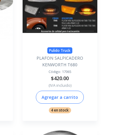
Pulido Truck
PLAFON SALPICADERO
KENWORTH T680
Código:
17065
$420.00
(IVA incluido)
Agregar a carrito
4 en stock