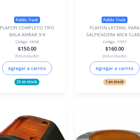
Pulido Truck
Pulido Truck
PLAFON COMPLETO TIPO
PLAFON LATERAL PARA
BALA AMBAR 3/4
SALPICADERA MICA CLA
Código:
18150
Código:
17217
$150.00
$160.00
(IVA incluido)
(IVA incluido)
Agregar a carrito
Agregar a carrito
25 en stock
1 en stock