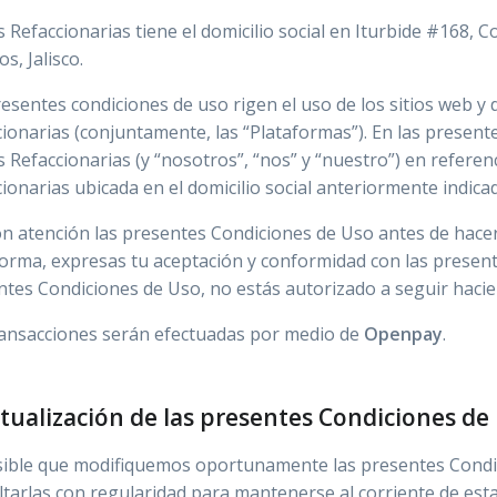
 Refaccionarias tiene el domicilio social en Iturbide #168, C
s, Jalisco.
esentes condiciones de uso rigen el uso de los sitios web y 
ionarias (conjuntamente, las “Plataformas”). En las presen
 Refaccionarias (y “nosotros”, “nos” y “nuestro”) en referenc
ionarias ubicada en el domicilio social anteriormente indicado
n atención las presentes Condiciones de Uso antes de hacer
orma, expresas tu aceptación y conformidad con las present
ntes Condiciones de Uso, no estás autorizado a seguir hacie
ransacciones serán efectuadas por medio de
Openpay
.
ctualización de las presentes Condiciones de
sible que modifiquemos oportunamente las presentes Condic
tarlas con regularidad para mantenerse al corriente de esta