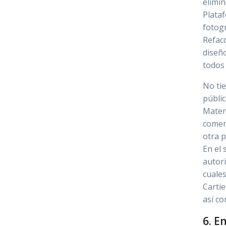
elimin
Plata
fotogr
Refacc
diseño
todos 
No tie
públi
Materi
comer
otra p
En el
autori
cuales
Cartie
así c
6. E