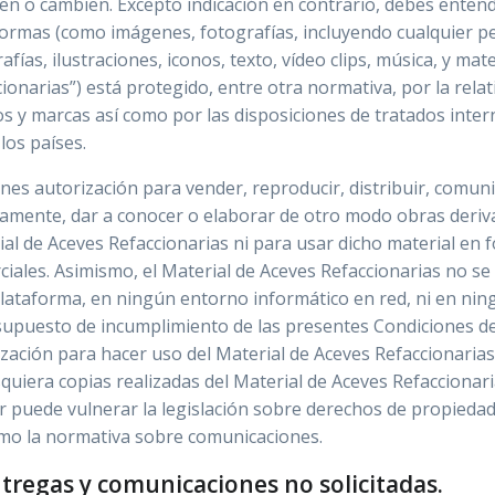
en o cambien. Excepto indicación en contrario, debes entend
formas (como imágenes, fotografías, incluyendo cualquier p
afías, ilustraciones, iconos, texto, vídeo clips, música, y mat
ionarias”) está protegido, entre otra normativa, por la relat
s y marcas así como por las disposiciones de tratados intern
los países.
nes autorización para vender, reproducir, distribuir, comuni
camente, dar a conocer o elaborar de otro modo obras deri
al de Aceves Refaccionarias ni para usar dicho material en 
ciales. Asimismo, el Material de Aceves Refaccionarias no 
lataforma, en ningún entorno informático en red, ni en ning
 supuesto de incumplimiento de las presentes Condiciones de
zación para hacer uso del Material de Aceves Refaccionarias
quiera copias realizadas del Material de Aceves Refaccionar
r puede vulnerar la legislación sobre derechos de propiedad 
omo la normativa sobre comunicaciones.
ntregas y comunicaciones no solicitadas.