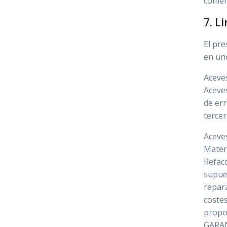
comer
7. L
El pre
en un
Aceve
Aceves
de err
tercer
Aceves
Materi
Refacc
supues
repara
costes
propo
GARAN