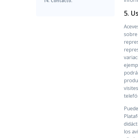
inform
14. Contacto.
5. U
Aceves
sobre
repre
repres
variac
ejempl
podrá 
produ
visite
telefó
Puedes
Plataf
didáct
los av