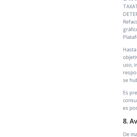
TAXAT
DETER
Refacc
gráfic
Plata
Hasta 
objeti
uso, i
respon
se hub
Es pre
consu
es pos
8. A
De ma