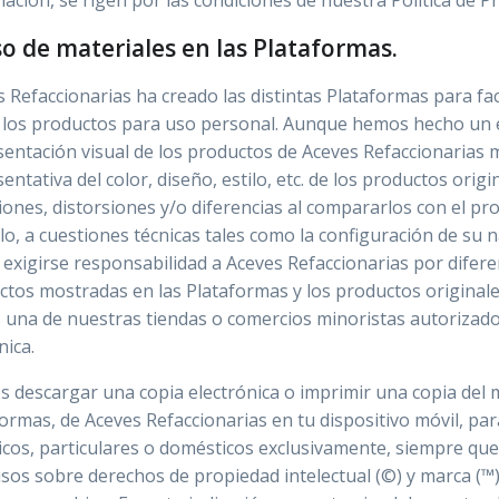
ación, se rigen por las condiciones de nuestra Política de P
so de materiales en las Plataformas.
 Refaccionarias ha creado las distintas Plataformas para fa
 los productos para uso personal. Aunque hemos hecho un e
sentación visual de los productos de Aceves Refaccionarias 
entativa del color, diseño, estilo, etc. de los productos ori
iones, distorsiones y/o diferencias al compararlos con el pro
o, a cuestiones técnicas tales como la configuración de su 
exigirse responsabilidad a Aceves Refaccionarias por difer
ctos mostradas en las Plataformas y los productos origin
s una de nuestras tiendas o comercios minoristas autorizado
nica.
 descargar una copia electrónica o imprimir una copia del m
ormas, de Aceves Refaccionarias en tu dispositivo móvil, par
icos, particulares o domésticos exclusivamente, siempre qu
isos sobre derechos de propiedad intelectual (©) y marca (™