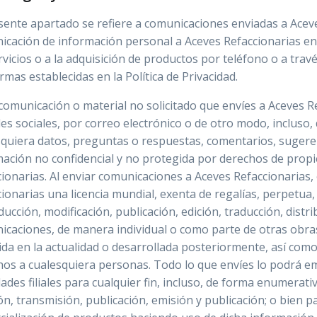
sente apartado se refiere a comunicaciones enviadas a Aceves
cación de información personal a Aceves Refaccionarias en r
rvicios o a la adquisición de productos por teléfono o a trav
rmas establecidas en la Política de Privacidad.
omunicación o material no solicitado que envíes a Aceves Re
es sociales, por correo electrónico o de otro modo, incluso,
squiera datos, preguntas o respuestas, comentarios, sugere
ación no confidencial y no protegida por derechos de propi
cionarias. Al enviar comunicaciones a Aceves Refaccionarias
ionarias una licencia mundial, exenta de regalías, perpetua, 
ucción, modificación, publicación, edición, traducción, distri
icaciones, de manera individual o como parte de otras obras
da en la actualidad o desarrollada posteriormente, así com
hos a cualesquiera personas. Todo lo que envíes lo podrá em
ades filiales para cualquier fin, incluso, de forma enumerati
ón, transmisión, publicación, emisión y publicación; o bien par