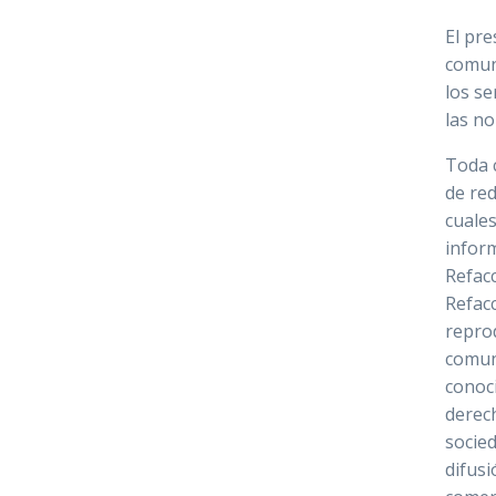
El pre
comuni
los se
las no
Toda c
de red
cuale
inform
Refac
Refacc
reprod
comun
conoci
derec
socied
difusi