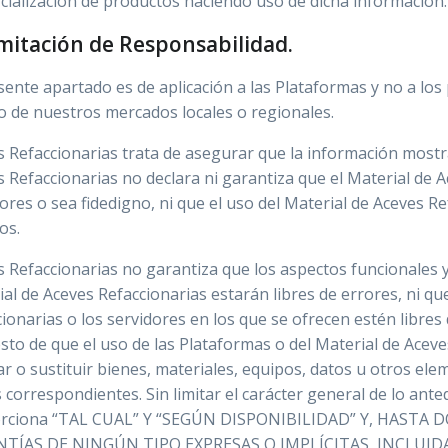
cialización de productos haciendo uso de dicha información.
imitación de Responsabilidad.
sente apartado es de aplicación a las Plataformas y no a los
o de nuestros mercados locales o regionales.
s Refaccionarias trata de asegurar que la información mostr
 Refaccionarias no declara ni garantiza que el Material de A
ores o sea fidedigno, ni que el uso del Material de Aceves 
os.
 Refaccionarias no garantiza que los aspectos funcionales y
al de Aceves Refaccionarias estarán libres de errores, ni qu
ionarias o los servidores en los que se ofrecen estén libres
to de que el uso de las Plataformas o del Material de Aceve
r o sustituir bienes, materiales, equipos, datos u otros ele
 correspondientes. Sin limitar el carácter general de lo ante
rciona “TAL CUAL” Y “SEGÚN DISPONIBILIDAD” Y, HASTA 
TÍAS DE NINGÚN TIPO EXPRESAS O IMPLÍCITAS, INCLUI